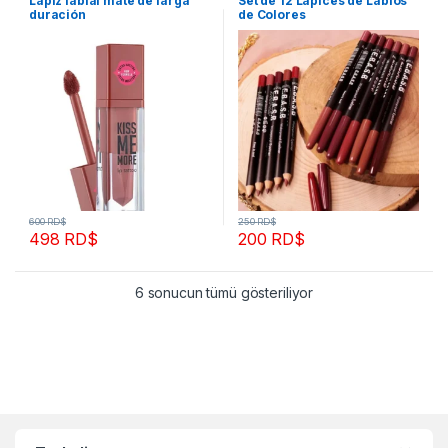
Lápiz labial mate de larga
Set de 12 Lápices de Labios
duración
de Colores
600
RD$
250
RD$
498
RD$
200
RD$
6 sonucun tümü gösteriliyor