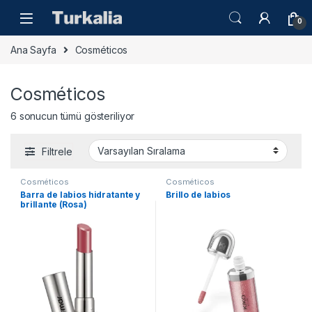
Skip to navigation
Skip to content
0
Ana Sayfa
Cosméticos
Cosméticos
6 sonucun tümü gösteriliyor
Filtrele
Cosméticos
Cosméticos
Barra de labios hidratante y
Brillo de labios
brillante (Rosa)