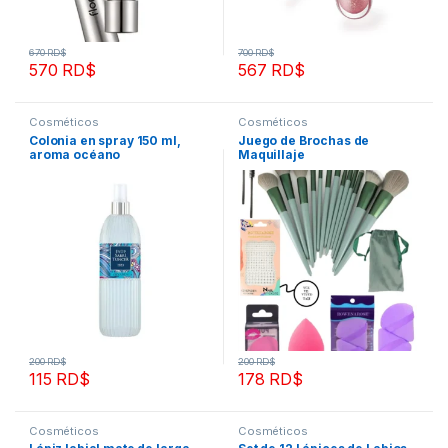
670
RD$
700
RD$
570
RD$
567
RD$
Cosméticos
Cosméticos
Colonia en spray 150 ml,
Juego de Brochas de
aroma océano
Maquillaje
200
RD$
200
RD$
115
RD$
178
RD$
Cosméticos
Cosméticos