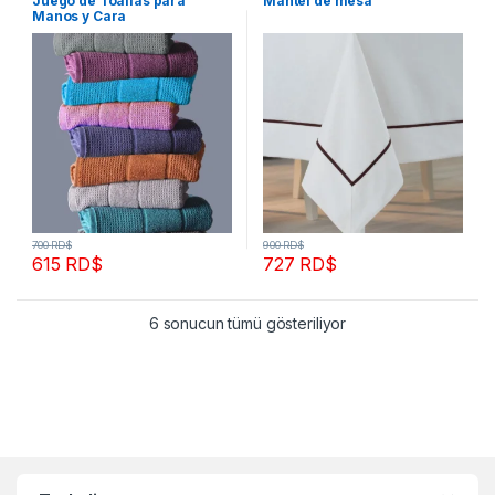
Juego de Toallas para
Mantel de mesa
Manos y Cara
700
RD$
900
RD$
615
RD$
727
RD$
6 sonucun tümü gösteriliyor