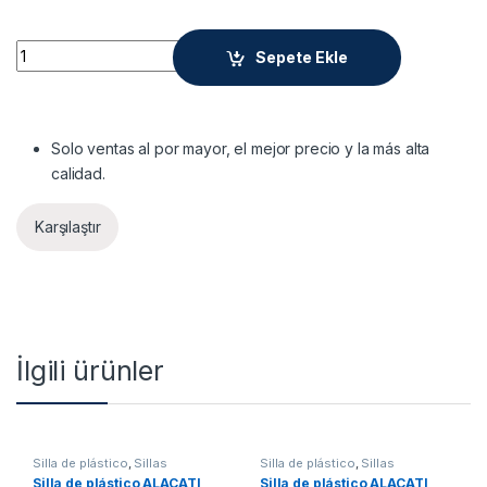
Quantity
Sepete Ekle
Solo ventas al por mayor, el mejor precio y la más alta
calidad.
Karşılaştır
İlgili ürünler
Silla de plástico
,
Sillas
Silla de plástico
,
Sillas
Silla de plástico ALAÇATI
Silla de plástico ALAÇATI