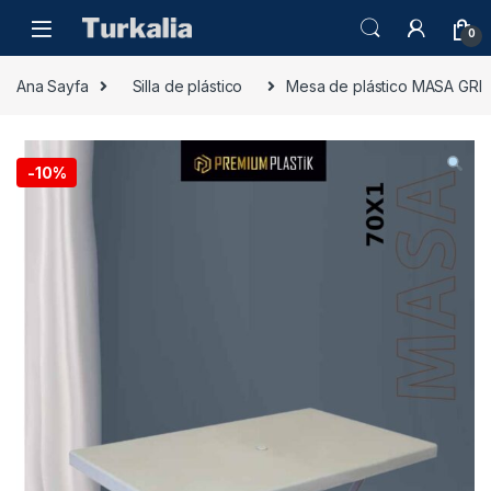
Skip to navigation
Skip to content
0
Ana Sayfa
Silla de plástico
Mesa de plástico MASA GRI
-
10%