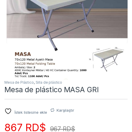
Mesa de Plástico
,
Silla de plástico
Mesa de plástico MASA GRI
Karşılaştır
İstek listesine ekle
867
RD$
967
RD$