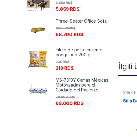
6.850
RD$
5.859
RD$
Three-Seater Office Sofa
60.000
RD$
58.700
RD$
Filete de pollo crujiente
congelado 700 g
230
RD$
İlgili
219
RD$
MS-7310Y Camas Médicas
Motorizadas para el
Cuidado del Paciente
Silla de 
79.000
RD$
Silla 
69.000
RD$