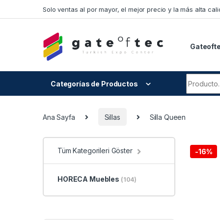
Skip to navigation
Skip to content
Solo ventas al por mayor, el mejor precio y la más alta cali
Gateoft
Search fo
Categorías de Productos
Ana Sayfa
Sillas
Silla Queen
Tüm Kategorileri Göster
-
16%
HORECA Muebles
(104)