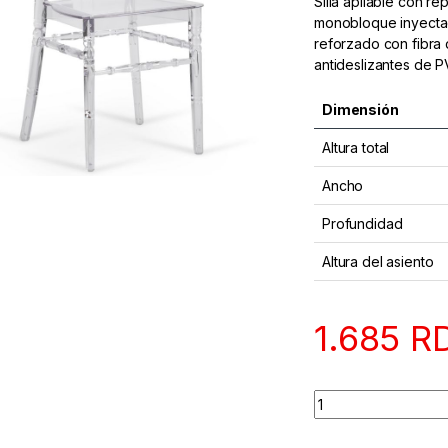
Silla apilable con r
monobloque inyectad
reforzado con fibra 
antideslizantes de P
Dimensión
Altura total
Ancho
Profundidad
Altura del asiento
1.685
R
Quantity