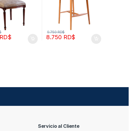
$
9.750
RD$
RD$
8.750
RD$
Servicio al Cliente