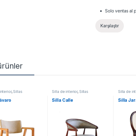
Solo ventas al p
Karşılaştır
 ürünler
interior
,
Sillas
Silla de interior
,
Sillas
Silla de in
Bávaro
Silla Calle
Silla Ja