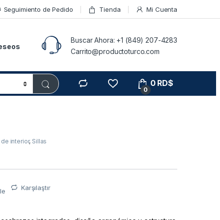
Seguimiento de Pedido
Tienda
Mi Cuenta
Buscar Ahora: +1 (849) 207-4283
Deseos
Carrito@productoturco.com
0
RD$
0
a de interior
,
Sillas
Karşılaştır
le