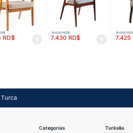
RD$
8.430
RD$
8.000
RD
3
RD$
7.430
RD$
7.425
 Turca
Categorías
Turkalia