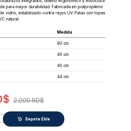
eposabrazos integrados, diseño ergonómico y estructura
a para mayor durabilidad. Fabricada en polipropileno
de vidrio, estabilizado contra rayos UV. Patas con topes
VC natural.
Medida
90 cm
40 cm
40 cm
44 cm
D$
2.000
RD$
Sepete Ekle