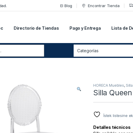
dad.
El Blog
Encontrar Tienda
ec
Directorio de Tiendas
Pago y Entrega
Lista de 
r:
HORECA Muebles
,
Sill
Silla Queen
İstek listesine ek
Detalles técnicos