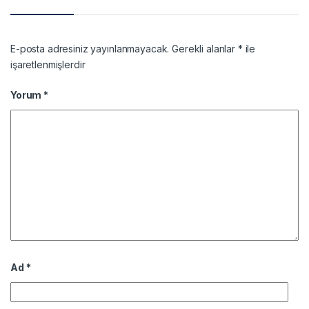
E-posta adresiniz yayınlanmayacak.
Gerekli alanlar
*
ile
işaretlenmişlerdir
Yorum
*
Ad
*